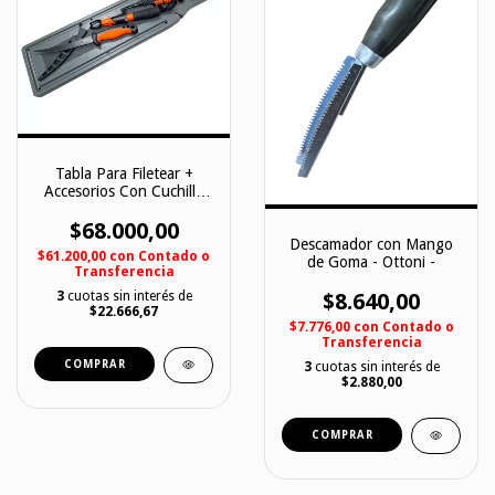
Tabla Para Filetear +
Accesorios Con Cuchillo
Fileteador - MAX E -
$68.000,00
XTREME
Descamador con Mango
$61.200,00
con
Contado o
de Goma - Ottoni -
Transferencia
3
cuotas sin interés de
$8.640,00
$22.666,67
$7.776,00
con
Contado o
Transferencia
3
cuotas sin interés de
$2.880,00