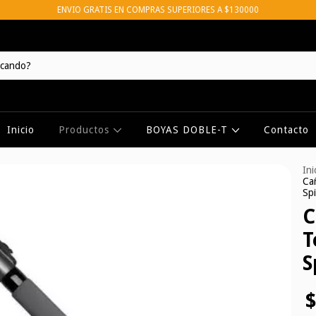
ENVIO GRATIS EN COMPRAS SUPERIORES A $130000
Inicio
Productos
BOYAS DOBLE-T
Contacto
Ini
Cañ
Sp
C
T
S
$