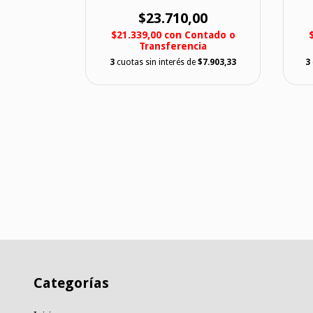
00
$23.710,00
ntado o
$21.339,00
con
Contado o
ia
Transferencia
$24.866,67
3
cuotas sin interés de
$7.903,33
3
Categorías