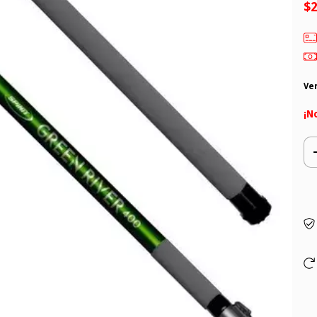
$2
Ve
¡N