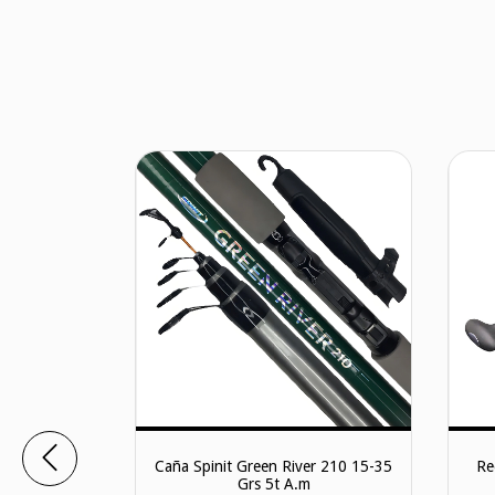
t 2 1,98mts
Caña Spinit Green River 210 15-35
Re
mos
Grs 5t A.m