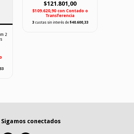
$121.801,00
$109.620,90
con
Contado o
Transferencia
3
cuotas sin interés de
$40.600,33
4m 2
Spinit Rai
rs
Rain For
$
o
$83.313
T
33
3
cuotas s
Sigamos conectados