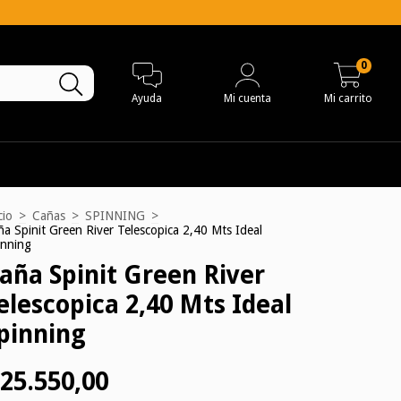
0
Ayuda
Mi cuenta
Mi carrito
cio
>
Cañas
>
SPINNING
>
a Spinit Green River Telescopica 2,40 Mts Ideal
inning
aña Spinit Green River
elescopica 2,40 Mts Ideal
pinning
25.550,00