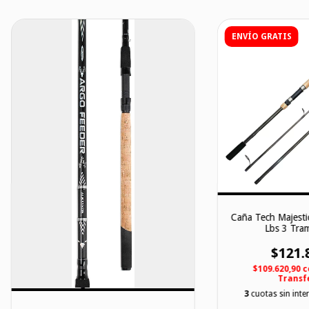
ENVÍO GRATIS
Caña Tech Majesti
Lbs 3 Tram
$121.
$109.620,90
c
Transf
3
cuotas sin inte